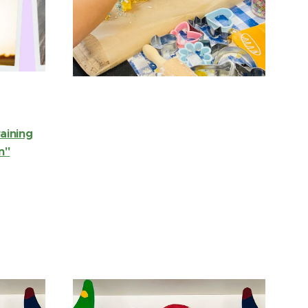
aining
n"