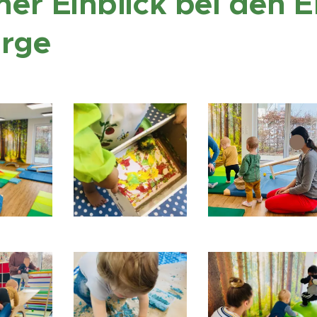
ner Einblick bei den
E
rge