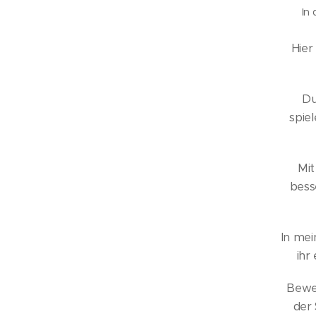
In
Hier
Du
spiel
Mit
bess
In mei
ihr
Bewe
der